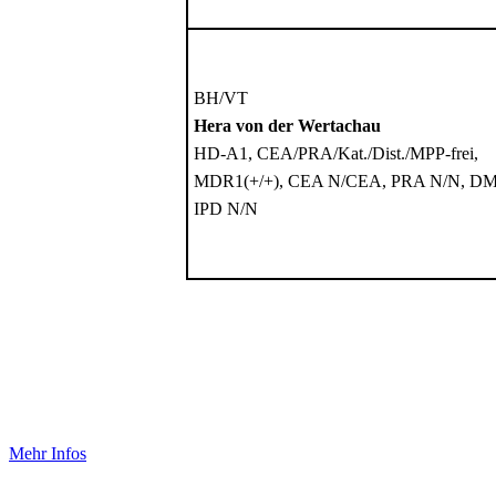
BH/VT
Hera von der Wertachau
HD-A1, CEA/PRA/Kat./Dist./MPP-frei,
MDR1(+/+), CEA N/CEA, PRA N/N, DM
IPD N/N
Mehr Infos